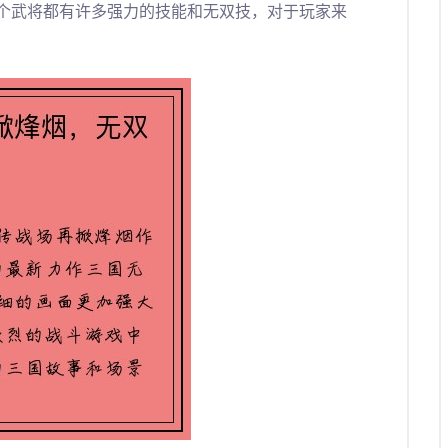
个武将都有许多强力的技能和无双技，对于玩家来