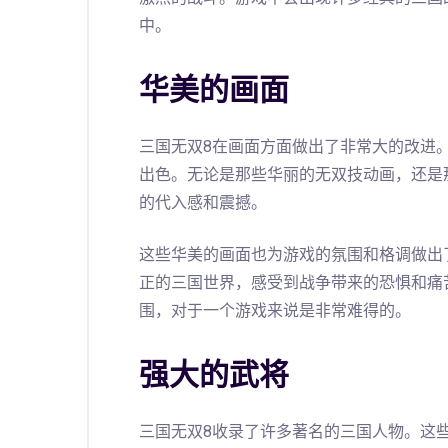
中。
华美的画面
三国无双8在画面方面做出了非常大的改进
出色。无论是那些华丽的无双技动画，还是
的代入感和震撼。
这些华美的画面也为游戏的氛围和格调做出
正的三国世界，感受到战争带来的恐惧和痛
围，对于一个游戏来说是非常难得的。
强大的武将
三国无双8收录了许多著名的三国人物。这