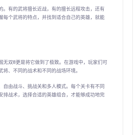
的。有的武将擅长近战，有的擅长远程攻击，还有
握每个武将的特点，并找到适合自己的英雄，就能
国无双8更是将它做到了极致。在游戏中，玩家们可
武将、不同的战术和不同的战场环境。
、自由战斗、挑战关和多人模式。每个关卡有不同
安排战术，选择合适的英雄组合，才能够成功地完