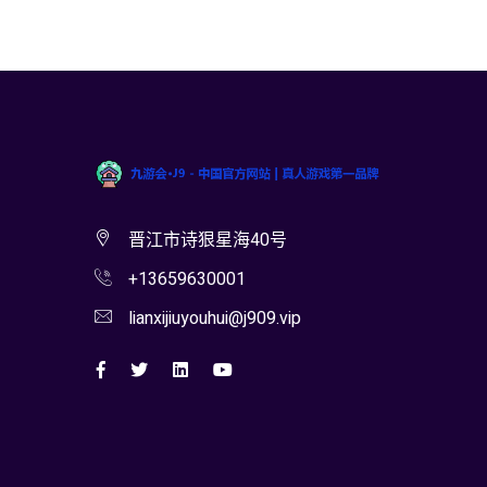
晋江市诗狠星海40号
+13659630001
lianxijiuyouhui@j909.vip