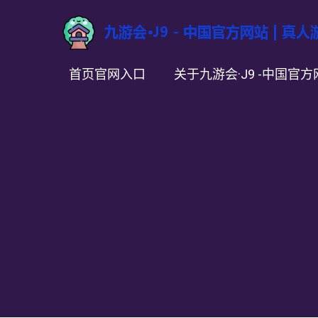
首页官网入口
关于九游会·J9 -中国官