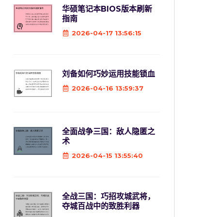
华硕笔记本BIOS版本刷新
指南
2026-04-17 13:56:15
刘备如何巧妙运用技能锁血
2026-04-16 13:59:37
全面战争三国：敌人隐匿之
术
2026-04-15 13:55:40
全战三国：巧招攻城武将，
夺城百战中的致胜利器