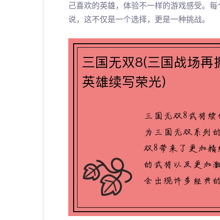
己喜欢的英雄，体验不一样的游戏感受。每
说，这不仅是一个选择，更是一种挑战。