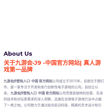
About Us
关于九游会·J9 -中国官方网站| 真人游
戏第一品牌
九游会j9登陆入口· 中国 官方网站
公司成立于2015年，总部位于图们
市，是一家专注于开发和发行创新性电子游戏的公司。自创立以
来，
九游会j9登陆入口· 中国 官方网站
公司凭借其独特的创意、先进
的技术和对玩家需求的深入洞察，迅速在全球电子游戏行业中占据
了一席之地。公司致力于通过结合前沿科技、精美的艺术设计和引