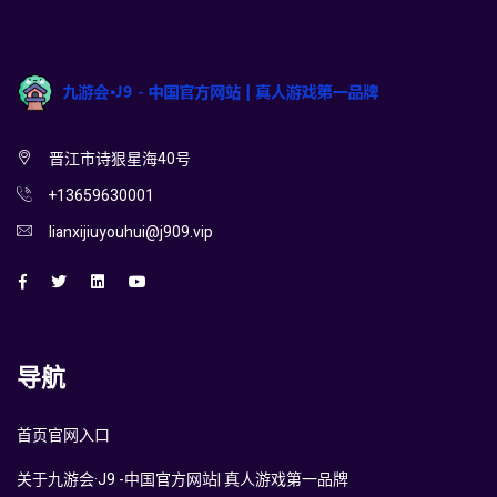
晋江市诗狠星海40号
+13659630001
lianxijiuyouhui@j909.vip
导航
首页官网入口
关于九游会·J9 -中国官方网站| 真人游戏第一品牌