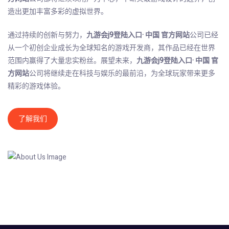
造出更加丰富多彩的虚拟世界。
通过持续的创新与努力，
九游会j9登陆入口· 中国 官方网站
公司已经
从一个初创企业成长为全球知名的游戏开发商，其作品已经在世界
范围内赢得了大量忠实粉丝。展望未来，
九游会j9登陆入口· 中国 官
方网站
公司将继续走在科技与娱乐的最前沿，为全球玩家带来更多
精彩的游戏体验。
了解我们