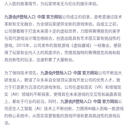
人入胜的故事情节，为玩家带来无与伦比的娱乐体验。
九游会j9登陆入口· 中国 官方网站
公司成立的初衷，是希望通过技术
革新和文化融合，为全球玩家提供全新的游戏体验。自成立之初，
公司便着眼于打造未来感十足的虚拟世界，力图将赛博朋克的美学
与现代游戏设计理念相结合，创造出既具有艺术感又富有挑战性的
游戏。2015年，公司发布的首款游戏《虚拟疆域》一经推出，便获
得了玩家和业内人士的高度评价，凭借其独特的赛博朋克风格和极
具创新性的玩法，迅速积累了大量粉丝。
为了保持技术领先，
九游会j9登陆入口· 中国 官方网站
公司不断加大
研发投入，聘请了众多来自全球顶尖游戏开发公司的优秀人才，致
力于打造更为沉浸式的游戏体验。公司在虚拟现实（VR）和增强现
实（AR）领域的不断探索，使得其在未来游戏的交互性和画面表现
上，都处于行业的前沿。同时，
九游会j9登陆入口· 中国 官方网站
公
司还在人工智能（AI）技术上不断创新，力图将AI融入到每一款游戏
的核心系统中，从而实现更智能的游戏环境和更具挑战性的游戏玩
法。