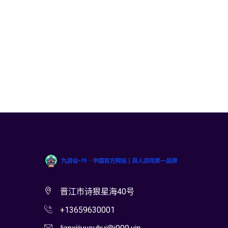
晋江市诗狠星海40号
+13659630001