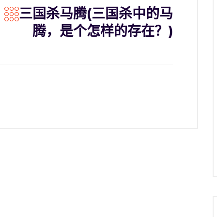
三国杀马腾(三国杀中的马
腾，是个怎样的存在？)