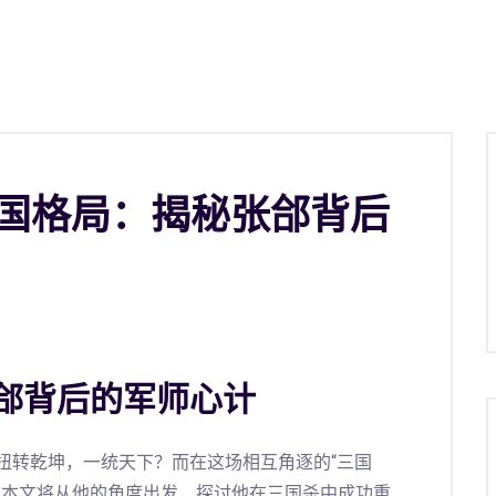
三国格局：揭秘张郃背后
郃背后的军师心计
扭转乾坤，一统天下？而在这场相互角逐的“三国
。本文将从他的角度出发，探讨他在三国杀中成功重