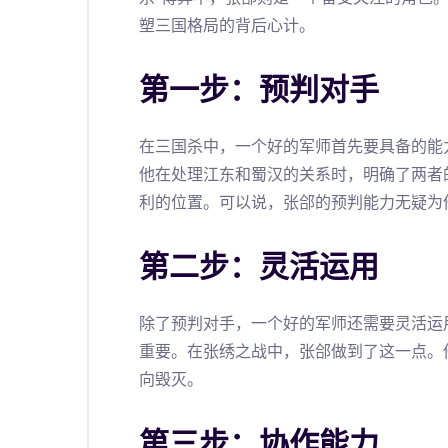
塑三国格局的背后心计。
第一步：预判对手
在三国杀中，一个好的军师首先要具备的能
他在处理江东和蜀汉的关系时，明确了两者
利的位置。可以说，张郃的预判能力无疑为
第二步：灵活运用
除了预判对手，一个好的军师还需要灵活运
重要。在张绣之战中，张郃做到了这一点。
向毁灭。
第三步：协作能力