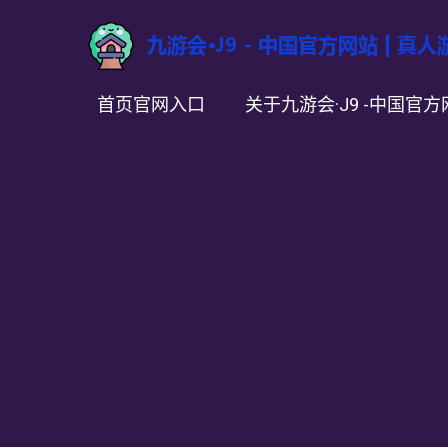
首页官网入口
关于九游会·J9 -中国官