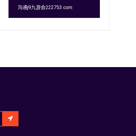
沟通j9九游会222753 com