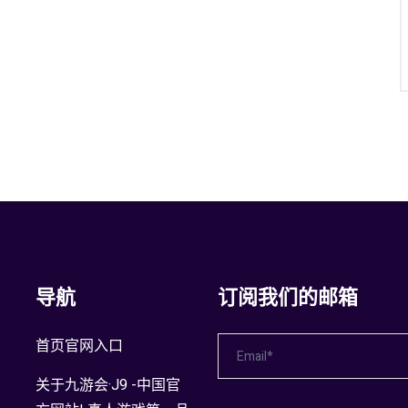
导航
订阅我们的邮箱
首页官网入口
关于九游会·J9 -中国官