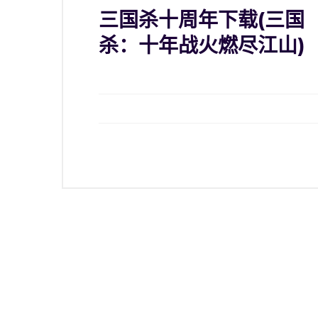
三国杀十周年下载(三国
杀：十年战火燃尽江山)