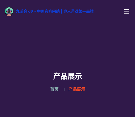
产品展示
首页
产品展示