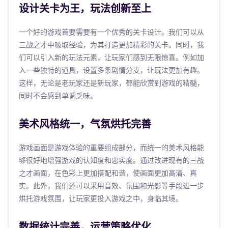
设计关卡为王，玩法创新至上
一个好的游戏首要需要有一个优秀的关卡设计。我们可以从
三战之才中吸取经验，为其打造更加精彩的关卡。同时，我
们可以引入新的玩法元素，让玩家们感到无限惊喜。例如加
入一些独特的道具，设置多条剧情分支，让玩法更加有趣。
这样，无论是老玩家还是新玩家，都能欣赏到游戏的精髓，
同时不会感到单调乏味。
美术风格统一，气氛烘托完善
游戏画面是游戏体验的重要组成部分，而统一的美术风格能
够很好地增强游戏的认知度和忠实度。通过改进现有的三战
之才画面，在色彩上更加搭配和谐，使画面更加高清、真
实。此外，我们还可以采用音效、氛围和光影等手段进一步
烘托游戏氛围，让玩家更投入游戏之中，身临其境。
数据统计完善，运营策略优化