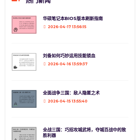
热门新闻
华硕笔记本BIOS版本刷新指南
2026-04-17 13:56:15
刘备如何巧妙运用技能锁血
2026-04-16 13:59:37
全面战争三国：敌人隐匿之术
2026-04-15 13:55:40
全战三国：巧招攻城武将，夺城百战中的致
胜利器