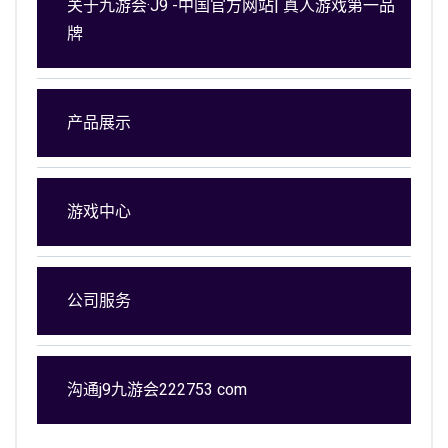
关于九游会·J9 -中国官方网站| 真人游戏第一品
牌
产品展示
游戏中心
公司服务
沟通j9九游会222753 com