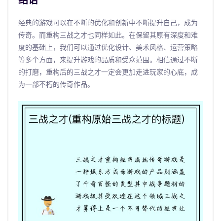
结语
经典的游戏可以在不断的优化和创新中不断提升自己，成为
传奇。而重构三战之才也同样如此。在保留其原有深度和难
度的基础上，我们可以通过优化设计、美术风格、运营策略
等多个方面，来提升游戏的品质和受众范围。相信通过不断
的打磨，重构后的三战之才一定会更加走进玩家的心底，成
为一部不朽的传奇作品。