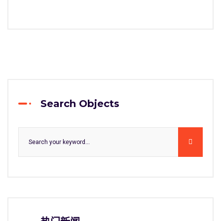
Search Objects