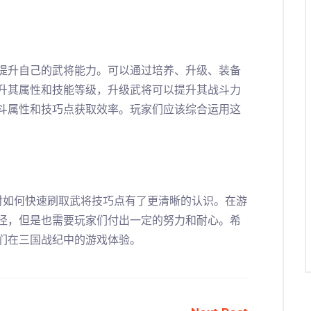
提升自己的武将能力。可以通过培养、升级、装备
升其属性和技能等级，升级武将可以提升其战斗力
斗属性和技巧点获取效率。玩家们应该综合运用这
对如何快速刷取武将技巧点有了更清晰的认识。在游
径，但是也需要玩家们付出一定的努力和耐心。希
们在三国战纪中的游戏体验。