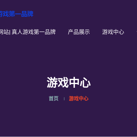
方网站| 真人游戏第一品牌
产品展示
游戏中心
游戏中心
首页
游戏中心