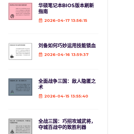
华硕笔记本BIOS版本刷新
指南
2026-04-17 13:56:15
刘备如何巧妙运用技能锁血
2026-04-16 13:59:37
全面战争三国：敌人隐匿之
术
2026-04-15 13:55:40
全战三国：巧招攻城武将，
夺城百战中的致胜利器