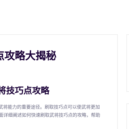
点攻略大揭秘
将技巧点攻略
武将能力的重要途径。刷取技巧点可以使武将更加
方面详细阐述如何快速刷取武将技巧点的攻略，帮助