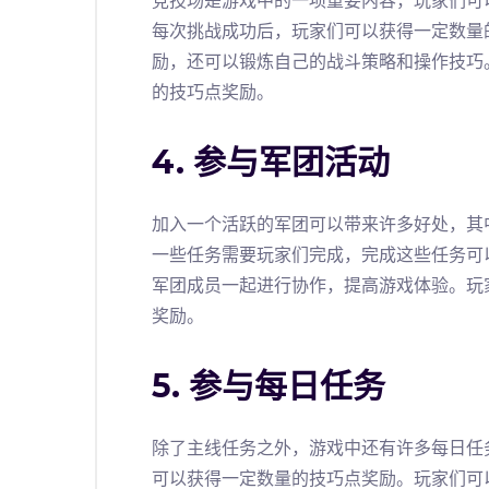
竞技场是游戏中的一项重要内容，玩家们可
每次挑战成功后，玩家们可以获得一定数量
励，还可以锻炼自己的战斗策略和操作技巧
的技巧点奖励。
4. 参与军团活动
加入一个活跃的军团可以带来许多好处，其
一些任务需要玩家们完成，完成这些任务可
军团成员一起进行协作，提高游戏体验。玩
奖励。
5. 参与每日任务
除了主线任务之外，游戏中还有许多每日任
可以获得一定数量的技巧点奖励。玩家们可