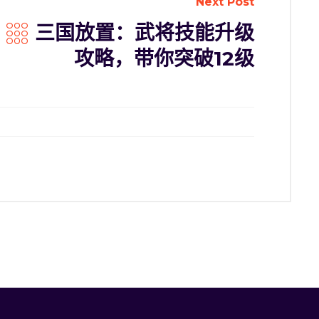
Next Post
三国放置：武将技能升级
攻略，带你突破12级