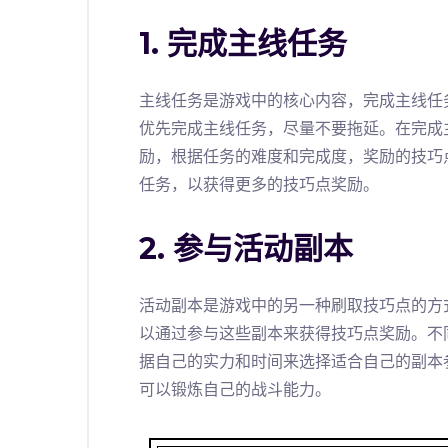
1. 完成主线任务
主线任务是游戏中的核心内容，完成主线任
优先完成主线任务，尽量不要拖延。在完成
励，根据任务的难度和完成度，奖励的技巧
任务，以获得更多的技巧点奖励。
2. 参与活动副本
活动副本是游戏中的另一种刷取技巧点的方
以通过参与这些副本来获得技巧点奖励。不
据自己的实力和时间来选择适合自己的副本
可以锻炼自己的战斗能力。